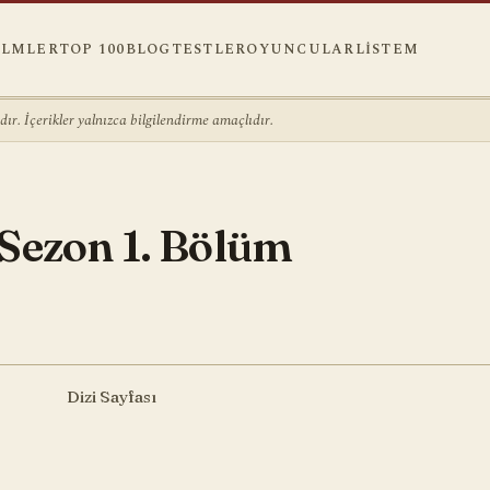
ILMLER
TOP 100
BLOG
TESTLER
OYUNCULAR
LISTEM
r. İçerikler yalnızca bilgilendirme amaçlıdır.
1
 Sezon 1. Bölüm
Dizi Sayfası