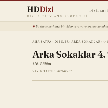
HD
Dizi
DIZILER
F
DIZI & FILM ANSIKLOPEDISI
Bu sitede herhangi bir video veya yayın bulunmamaktadı
ANA SAYFA
›
DIZILER
›
ARKA SOKAKLAR
›
4×
Arka Sokaklar 4.
126. Bölüm
YAYIN TARIHI: 2009-09-07