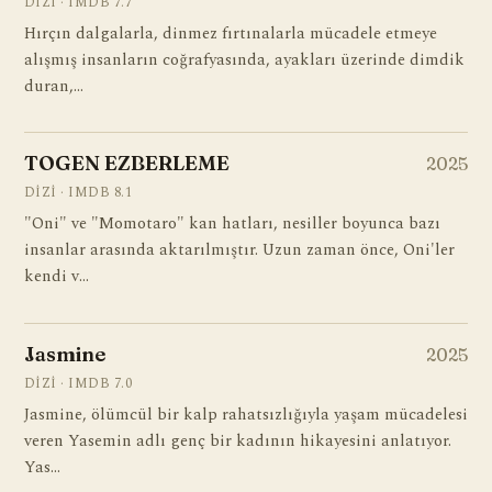
DIZI · IMDB 7.7
Hırçın dalgalarla, dinmez fırtınalarla mücadele etmeye
alışmış insanların coğrafyasında, ayakları üzerinde dimdik
duran,…
TOGEN EZBERLEME
2025
DIZI · IMDB 8.1
"Oni" ve "Momotaro" kan hatları, nesiller boyunca bazı
insanlar arasında aktarılmıştır. Uzun zaman önce, Oni'ler
kendi v…
Jasmine
2025
DIZI · IMDB 7.0
Jasmine, ölümcül bir kalp rahatsızlığıyla yaşam mücadelesi
veren Yasemin adlı genç bir kadının hikayesini anlatıyor.
Yas…