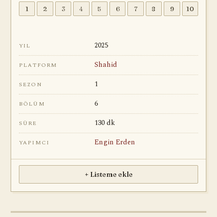
1
2
3
4
5
6
7
8
9
10
2025
YIL
Shahid
PLATFORM
1
SEZON
6
BÖLÜM
130 dk
SÜRE
Engin Erden
YAPIMCI
+ Listeme ekle