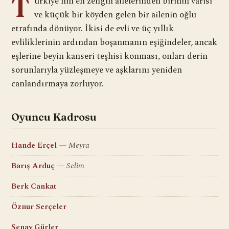
T
ürkiye'nin en zengin ailelerinden birinin varisi
ve küçük bir köyden gelen bir ailenin oğlu
etrafında dönüyor. İkisi de evli ve üç yıllık
evliliklerinin ardından boşanmanın eşiğindeler, ancak
eşlerine beyin kanseri teşhisi konması, onları derin
sorunlarıyla yüzleşmeye ve aşklarını yeniden
canlandırmaya zorluyor.
Oyuncu Kadrosu
Hande Erçel
Meyra
Barış Arduç
Selim
Berk Cankat
Öznur Serçeler
Şenay Gürler