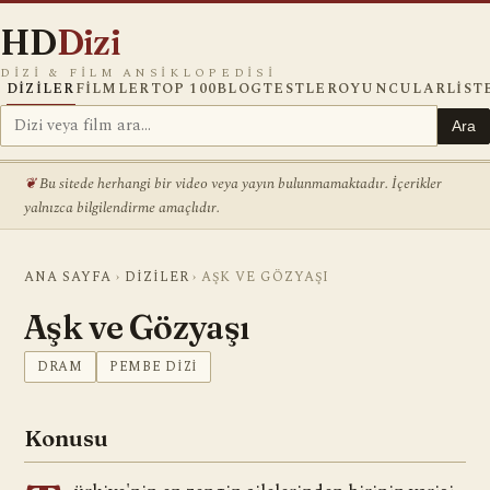
HD
Dizi
DIZI & FILM ANSIKLOPEDISI
DIZILER
FILMLER
TOP 100
BLOG
TESTLER
OYUNCULAR
LIST
Ara
Bu sitede herhangi bir video veya yayın bulunmamaktadır. İçerikler
yalnızca bilgilendirme amaçlıdır.
ANA SAYFA
›
DIZILER
›
AŞK VE GÖZYAŞI
Aşk ve Gözyaşı
DRAM
PEMBE DIZI
Konusu