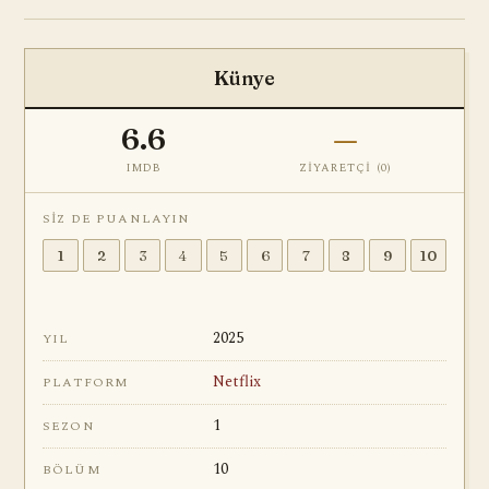
Künye
6.6
—
IMDB
ZIYARETÇI (
0
)
SIZ DE PUANLAYIN
1
2
3
4
5
6
7
8
9
10
2025
YIL
Netflix
PLATFORM
1
SEZON
10
BÖLÜM