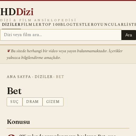
HD
Dizi
DIZI & FILM ANSIKLOPEDISI
DIZILER
FILMLER
TOP 100
BLOG
TESTLER
OYUNCULAR
LIST
Ara
Bu sitede herhangi bir video veya yayın bulunmamaktadır. İçerikler
yalnızca bilgilendirme amaçlıdır.
ANA SAYFA
›
DIZILER
›
BET
Bet
SUÇ
DRAM
GIZEM
Konusu