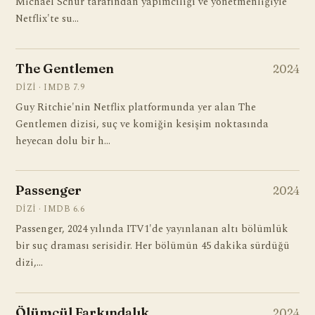
Michael Schur tarafından yapımcılığı ve yönetmenliğiyle
Netflix'te su…
The Gentlemen
2024
DIZI · IMDB 7.9
Guy Ritchie'nin Netflix platformunda yer alan The
Gentlemen dizisi, suç ve komiğin kesişim noktasında
heyecan dolu bir h…
Passenger
2024
DIZI · IMDB 6.6
Passenger, 2024 yılında ITV1'de yayınlanan altı bölümlük
bir suç draması serisidir. Her bölümün 45 dakika sürdüğü
dizi,…
Ölümcül Farkındalık
2024