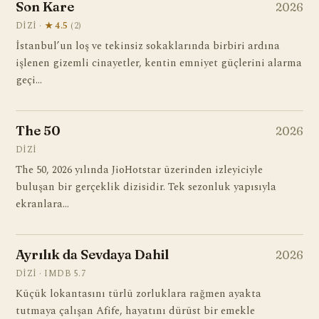
Son Kare
2026
DIZI ·
★ 4.5
(2)
İstanbul’un loş ve tekinsiz sokaklarında birbiri ardına
işlenen gizemli cinayetler, kentin emniyet güçlerini alarma
geçi…
The 50
2026
DIZI
The 50, 2026 yılında JioHotstar üzerinden izleyiciyle
buluşan bir gerçeklik dizisidir. Tek sezonluk yapısıyla
ekranlara…
Ayrılık da Sevdaya Dahil
2026
DIZI · IMDB 5.7
Küçük lokantasını türlü zorluklara rağmen ayakta
tutmaya çalışan Afife, hayatını dürüst bir emekle