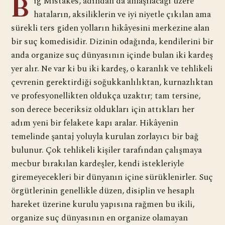
B
ig Mistakes, adından da anlaşılacağı üzere
hataların, aksiliklerin ve iyi niyetle çıkılan ama
sürekli ters giden yolların hikâyesini merkezine alan
bir suç komedisidir. Dizinin odağında, kendilerini bir
anda organize suç dünyasının içinde bulan iki kardeş
yer alır. Ne var ki bu iki kardeş, o karanlık ve tehlikeli
çevrenin gerektirdiği soğukkanlılıktan, kurnazlıktan
ve profesyonellikten oldukça uzaktır; tam tersine,
son derece beceriksiz oldukları için attıkları her
adım yeni bir felakete kapı aralar. Hikâyenin
temelinde şantaj yoluyla kurulan zorlayıcı bir bağ
bulunur. Çok tehlikeli kişiler tarafından çalışmaya
mecbur bırakılan kardeşler, kendi istekleriyle
giremeyecekleri bir dünyanın içine sürüklenirler. Suç
örgütlerinin genellikle düzen, disiplin ve hesaplı
hareket üzerine kurulu yapısına rağmen bu ikili,
organize suç dünyasının en organize olamayan