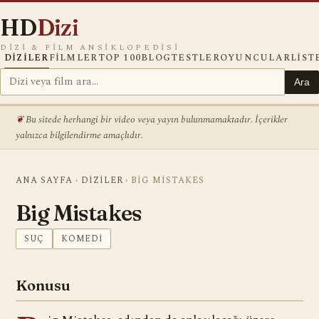
HD
Dizi
DIZI & FILM ANSIKLOPEDISI
DIZILER
FILMLER
TOP 100
BLOG
TESTLER
OYUNCULAR
LIST
Ara
Bu sitede herhangi bir video veya yayın bulunmamaktadır. İçerikler
yalnızca bilgilendirme amaçlıdır.
ANA SAYFA
›
DIZILER
›
BIG MISTAKES
Big Mistakes
SUÇ
KOMEDI
Konusu