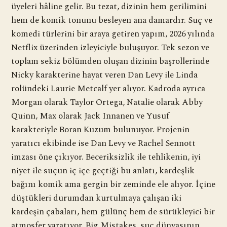
üyeleri hâline gelir. Bu tezat, dizinin hem gerilimini
hem de komik tonunu besleyen ana damardır. Suç ve
komedi türlerini bir araya getiren yapım, 2026 yılında
Netflix üzerinden izleyiciyle buluşuyor. Tek sezon ve
toplam sekiz bölümden oluşan dizinin başrollerinde
Nicky karakterine hayat veren Dan Levy ile Linda
rolündeki Laurie Metcalf yer alıyor. Kadroda ayrıca
Morgan olarak Taylor Ortega, Natalie olarak Abby
Quinn, Max olarak Jack Innanen ve Yusuf
karakteriyle Boran Kuzum bulunuyor. Projenin
yaratıcı ekibinde ise Dan Levy ve Rachel Sennott
imzası öne çıkıyor. Beceriksizlik ile tehlikenin, iyi
niyet ile suçun iç içe geçtiği bu anlatı, kardeşlik
bağını komik ama gergin bir zeminde ele alıyor. İçine
düştükleri durumdan kurtulmaya çalışan iki
kardeşin çabaları, hem gülünç hem de sürükleyici bir
atmosfer yaratıyor. Big Mistakes, suç dünyasının