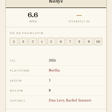
Künye
6.6
—
IMDB
ZIYARETÇI (
0
)
SIZ DE PUANLAYIN
1
2
3
4
5
6
7
8
9
10
2026
YIL
Netflix
PLATFORM
1
SEZON
8
BÖLÜM
Dan Levy
,
Rachel Sennott
YAPIMCI