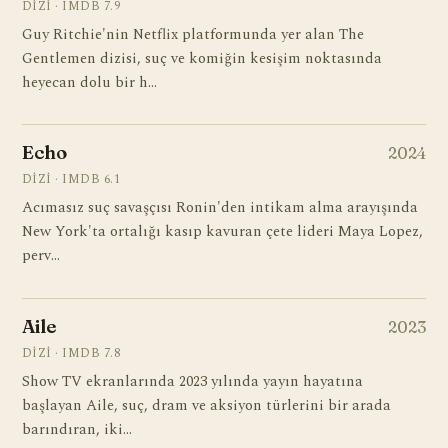
DIZI · IMDB 7.9
Guy Ritchie'nin Netflix platformunda yer alan The
Gentlemen dizisi, suç ve komiğin kesişim noktasında
heyecan dolu bir h…
Echo
2024
DIZI · IMDB 6.1
Acımasız suç savaşçısı Ronin'den intikam alma arayışında
New York'ta ortalığı kasıp kavuran çete lideri Maya Lopez,
perv…
Aile
2023
DIZI · IMDB 7.8
Show TV ekranlarında 2023 yılında yayın hayatına
başlayan Aile, suç, dram ve aksiyon türlerini bir arada
barındıran, iki…