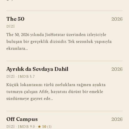
The 50
2026
DIZI
The 50, 2026 yılında JioHotstar üzerinden izleyiciyle
buluşan bir gerçeklik dizisidir. Tek sezonluk yapısıyla
ekranlara…
Ayrılık da Sevdaya Dahil
2026
DIZI · IMDB 5.7
Küçük lokantasını türlü zorluklara rağmen ayakta
tutmaya çalışan Afife, hayatını dürüst bir emekle
sürdürmeye gayret ede…
Off Campus
2026
DIZI · IMDB 9.0 ·
★ 10
(1)