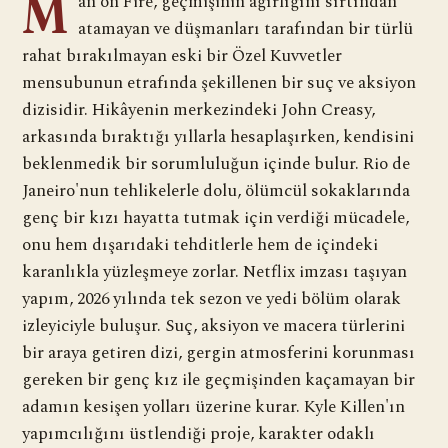
M
an on Fire, geçmişinin ağırlığını sırtından
atamayan ve düşmanları tarafından bir türlü
rahat bırakılmayan eski bir Özel Kuvvetler
mensubunun etrafında şekillenen bir suç ve aksiyon
dizisidir. Hikâyenin merkezindeki John Creasy,
arkasında bıraktığı yıllarla hesaplaşırken, kendisini
beklenmedik bir sorumluluğun içinde bulur. Rio de
Janeiro'nun tehlikelerle dolu, ölümcül sokaklarında
genç bir kızı hayatta tutmak için verdiği mücadele,
onu hem dışarıdaki tehditlerle hem de içindeki
karanlıkla yüzleşmeye zorlar. Netflix imzası taşıyan
yapım, 2026 yılında tek sezon ve yedi bölüm olarak
izleyiciyle buluşur. Suç, aksiyon ve macera türlerini
bir araya getiren dizi, gergin atmosferini korunması
gereken bir genç kız ile geçmişinden kaçamayan bir
adamın kesişen yolları üzerine kurar. Kyle Killen'ın
yapımcılığını üstlendiği proje, karakter odaklı