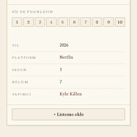
SIZ DE PUANLAYIN
1
2
3
4
5
6
7
8
9
10
2026
YIL
Netflix
PLATFORM
1
SEZON
7
BÖLÜM
Kyle Killen
YAPIMCI
+ Listeme ekle