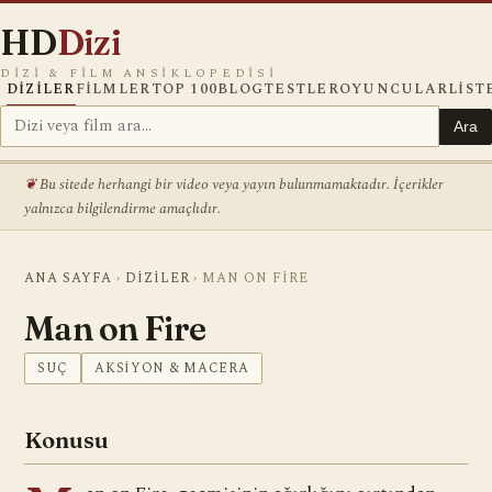
HD
Dizi
DIZI & FILM ANSIKLOPEDISI
DIZILER
FILMLER
TOP 100
BLOG
TESTLER
OYUNCULAR
LIST
Ara
Bu sitede herhangi bir video veya yayın bulunmamaktadır. İçerikler
yalnızca bilgilendirme amaçlıdır.
ANA SAYFA
›
DIZILER
›
MAN ON FIRE
Man on Fire
SUÇ
AKSIYON & MACERA
Konusu