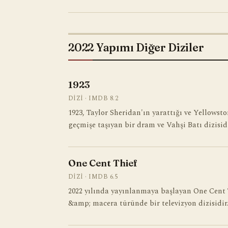
2022 Yapımı Diğer Diziler
1923
DIZI · IMDB 8.2
1923, Taylor Sheridan'ın yarattığı ve Yellowst
geçmişe taşıyan bir dram ve Vahşi Batı dizisid
One Cent Thief
DIZI · IMDB 6.5
2022 yılında yayınlanmaya başlayan One Cent 
&amp; macera türünde bir televizyon dizisidir