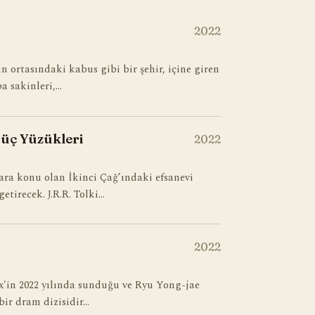
2022
n ortasındaki kabus gibi bir şehir, içine giren
a sakinleri,…
Güç Yüzükleri
2022
ara konu olan İkinci Çağ’ındaki efsanevi
etirecek. J.R.R. Tolki…
2022
ix'in 2022 yılında sunduğu ve Ryu Yong-jae
bir dram dizisidir…