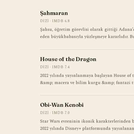
Şahmaran
DIZI · IMDB 6.8
Şahsu, öğretim görevlisi olarak gittiği Adana’
eden büyükbabasıyla yüzleşmeye kararlıdır. B
House of the Dragon
DIZI · IMDB 7.4
2022 yılında yayınlanmaya başlayan House of 
&amp; macera ve bilim kurgu &amp; fantazi 
Obi-Wan Kenobi
DIZI · IMDB 7.0
Star Wars evreninin ikonik karakterlerinden 
2022 yılında Disney+ platformunda yayınlanan