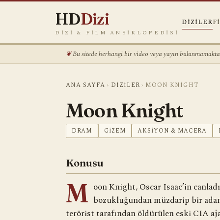
HD
Dizi
DIZILER
F
DIZI & FILM ANSIKLOPEDISI
Bu sitede herhangi bir video veya yayın bulunmamaktadı
ANA SAYFA
›
DIZILER
›
MOON KNIGHT
Moon Knight
DRAM
GIZEM
AKSIYON & MACERA
Konusu
M
oon Knight, Oscar Isaac’in canladı
bozukluğundan müzdarip bir adamı
terörist tarafından öldürülen eski CIA a