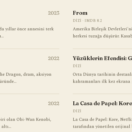
From
2023
DIZI · IMDB 8.2
da yıllar önce annesini terk
Amerika Birleşik Devletleri'ni
u…
herkesi tuzağa düşürür. Kasab
Yüzüklerin Efendisi: 
2022
DIZI
the Dragon, dram, aksiyon
Orta Dünya tarihinin destanl
türünde…
kahramanları ilk kez ekrana g
La Casa de Papel: Kore
2022
DIZI
biri olan Obi-Wan Kenobi,
La Casa de Papel: Kore, Netfl
 altı…
tarafından yönetilen orijinal 