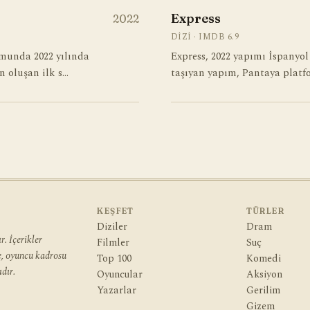
Express
2022
DIZI · IMDB 6.9
munda 2022 yılında
Express, 2022 yapımı İspanyol
n oluşan ilk s…
taşıyan yapım, Pantaya platf
KEŞFET
TÜRLER
Diziler
Dram
. İçerikler
Filmler
Suç
ye, oyuncu kadrosu
Top 100
Komedi
dır.
Oyuncular
Aksiyon
Yazarlar
Gerilim
Gizem