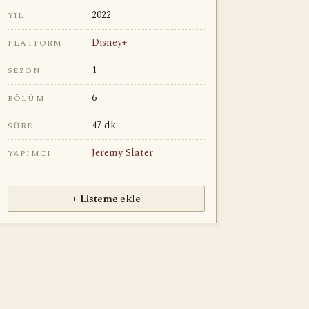
2022
YIL
Disney+
PLATFORM
1
SEZON
6
BÖLÜM
47 dk
SÜRE
Jeremy Slater
YAPIMCI
+ Listeme ekle