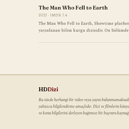
The Man Who Fell to Earth
DIZI · IMDB 7.4
The Man Who Fell to Earth, Showtime platfor
yayınlanan bilim kurgu dizisidir. On bölümde
HD
Dizi
Bu sitede herhangi bir video veya yayın bulunmamaktadır
yalnızca bilgilendirme amaçlıdır. Dizi ve filmlerin kün
ve konu bilgilerini derleyen bağımsız bir başvuru kaynağı