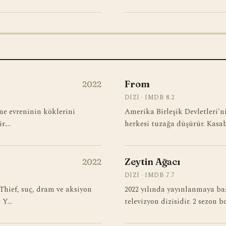
From
2022
DIZI · IMDB 8.2
one evreninin köklerini
Amerika Birleşik Devletleri'ni
ir.…
herkesi tuzağa düşürür. Kasab
Zeytin Ağacı
2022
DIZI · IMDB 7.7
Thief, suç, dram ve aksiyon
2022 yılında yayınlanmaya ba
. Y…
televizyon dizisidir. 2 sezon