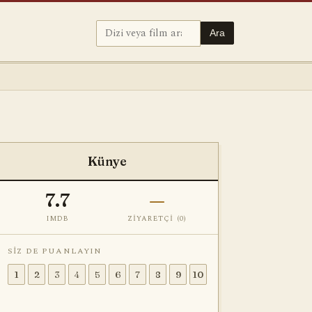
Ara
Künye
7.7
—
IMDB
ZIYARETÇI (
0
)
SIZ DE PUANLAYIN
1
2
3
4
5
6
7
8
9
10