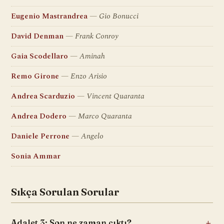
Eugenio Mastrandrea
Gio Bonucci
David Denman
Frank Conroy
Gaia Scodellaro
Aminah
Remo Girone
Enzo Arisio
Andrea Scarduzio
Vincent Quaranta
Andrea Dodero
Marco Quaranta
Daniele Perrone
Angelo
Sonia Ammar
Sıkça Sorulan Sorular
Adalet 3: Son ne zaman çıktı?