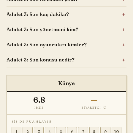
Adalet 3: Son kaç dakika?
Adalet 3: Son yönetmeni kim?
Adalet 3: Son oyuncuları kimler?
Adalet 3: Son konusu nedir?
Künye
6.8
—
IMDB
ZIYARETÇI (
0
)
SIZ DE PUANLAYIN
1
2
3
4
5
6
7
8
9
10