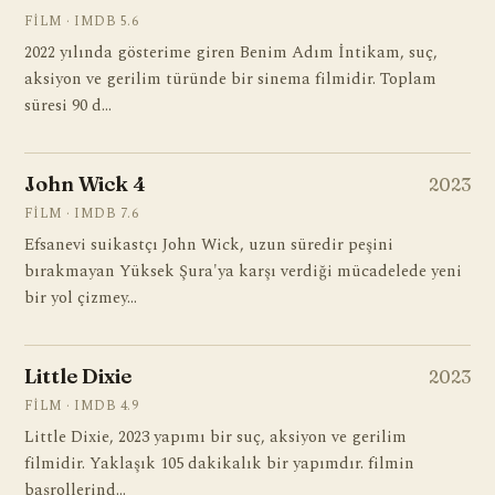
FILM · IMDB 5.6
2022 yılında gösterime giren Benim Adım İntikam, suç,
aksiyon ve gerilim türünde bir sinema filmidir. Toplam
süresi 90 d…
John Wick 4
2023
FILM · IMDB 7.6
Efsanevi suikastçı John Wick, uzun süredir peşini
bırakmayan Yüksek Şura'ya karşı verdiği mücadelede yeni
bir yol çizmey…
Little Dixie
2023
FILM · IMDB 4.9
Little Dixie, 2023 yapımı bir suç, aksiyon ve gerilim
filmidir. Yaklaşık 105 dakikalık bir yapımdır. filmin
başrollerind…