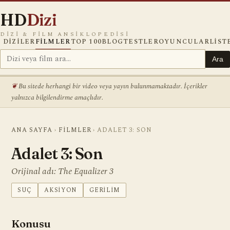
HD
Dizi
DIZI & FILM ANSIKLOPEDISI
DIZILER
FILMLER
TOP 100
BLOG
TESTLER
OYUNCULAR
LIST
Ara
Bu sitede herhangi bir video veya yayın bulunmamaktadır. İçerikler
yalnızca bilgilendirme amaçlıdır.
ANA SAYFA
›
FILMLER
›
ADALET 3: SON
Adalet 3: Son
Orijinal adı: The Equalizer 3
SUÇ
AKSIYON
GERILIM
Konusu