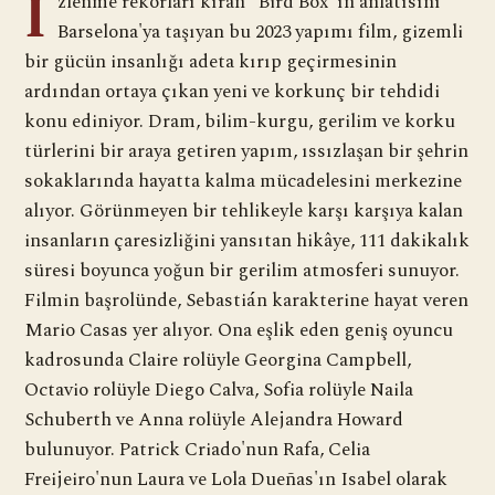
İ
zlenme rekorları kıran "Bird Box"ın anlatısını
Barselona'ya taşıyan bu 2023 yapımı film, gizemli
bir gücün insanlığı adeta kırıp geçirmesinin
ardından ortaya çıkan yeni ve korkunç bir tehdidi
konu ediniyor. Dram, bilim-kurgu, gerilim ve korku
türlerini bir araya getiren yapım, ıssızlaşan bir şehrin
sokaklarında hayatta kalma mücadelesini merkezine
alıyor. Görünmeyen bir tehlikeyle karşı karşıya kalan
insanların çaresizliğini yansıtan hikâye, 111 dakikalık
süresi boyunca yoğun bir gerilim atmosferi sunuyor.
Filmin başrolünde, Sebastián karakterine hayat veren
Mario Casas yer alıyor. Ona eşlik eden geniş oyuncu
kadrosunda Claire rolüyle Georgina Campbell,
Octavio rolüyle Diego Calva, Sofia rolüyle Naila
Schuberth ve Anna rolüyle Alejandra Howard
bulunuyor. Patrick Criado'nun Rafa, Celia
Freijeiro'nun Laura ve Lola Dueñas'ın Isabel olarak