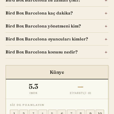
Bird Box Barcelona ne zaman çıktı?
Bird Box Barcelona kaç dakika?
Bird Box Barcelona yönetmeni kim?
Bird Box Barcelona oyuncuları kimler?
Bird Box Barcelona konusu nedir?
Künye
5.3
—
IMDB
ZIYARETÇI (
0
)
SIZ DE PUANLAYIN
1
2
3
4
5
6
7
8
9
10