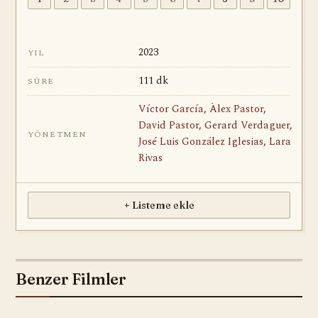
2023
YIL
111 dk
SÜRE
Víctor García
,
Àlex Pastor
,
David Pastor
,
Gerard Verdaguer
,
YÖNETMEN
José Luis González Iglesias
,
Lara
Rivas
+ Listeme ekle
Benzer Filmler