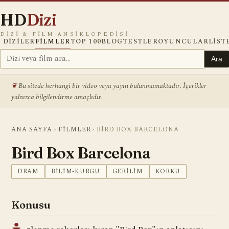
HD
Dizi
DIZI & FILM ANSIKLOPEDISI
DIZILER
FILMLER
TOP 100
BLOG
TESTLER
OYUNCULAR
LIST
Ara
Bu sitede herhangi bir video veya yayın bulunmamaktadır. İçerikler
yalnızca bilgilendirme amaçlıdır.
ANA SAYFA
›
FILMLER
›
BIRD BOX BARCELONA
Bird Box Barcelona
DRAM
BILIM-KURGU
GERILIM
KORKU
Konusu