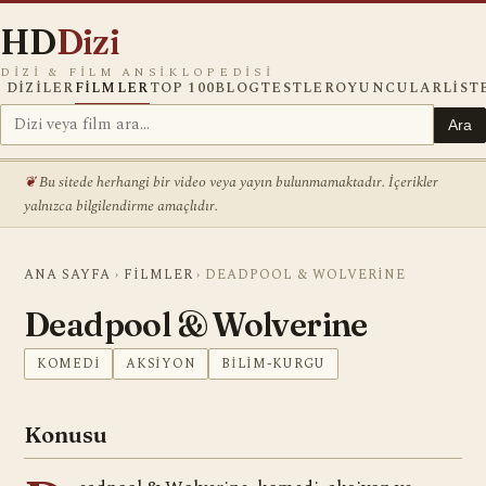
HD
Dizi
DIZI & FILM ANSIKLOPEDISI
DIZILER
FILMLER
TOP 100
BLOG
TESTLER
OYUNCULAR
LIST
Ara
Bu sitede herhangi bir video veya yayın bulunmamaktadır. İçerikler
yalnızca bilgilendirme amaçlıdır.
ANA SAYFA
›
FILMLER
›
DEADPOOL & WOLVERINE
Deadpool & Wolverine
KOMEDI
AKSIYON
BILIM-KURGU
Konusu