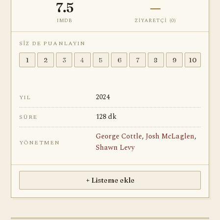
7.5
—
IMDB
ZIYARETÇI (
0
)
SIZ DE PUANLAYIN
1
2
3
4
5
6
7
8
9
10
2024
YIL
128 dk
SÜRE
George Cottle
,
Josh McLaglen
,
YÖNETMEN
Shawn Levy
+ Listeme ekle