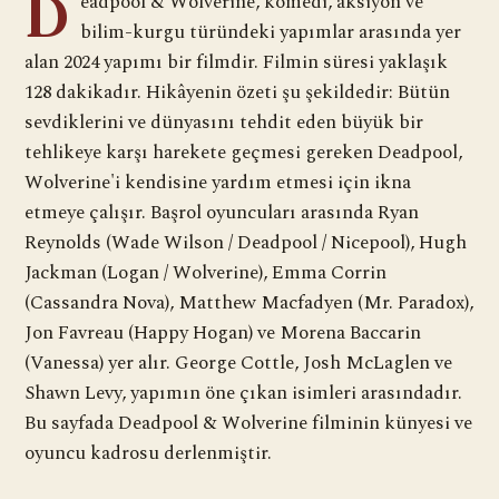
D
eadpool & Wolverine, komedi, aksiyon ve
bilim-kurgu türündeki yapımlar arasında yer
alan 2024 yapımı bir filmdir. Filmin süresi yaklaşık
128 dakikadır. Hikâyenin özeti şu şekildedir: Bütün
sevdiklerini ve dünyasını tehdit eden büyük bir
tehlikeye karşı harekete geçmesi gereken Deadpool,
Wolverine'i kendisine yardım etmesi için ikna
etmeye çalışır. Başrol oyuncuları arasında Ryan
Reynolds (Wade Wilson / Deadpool / Nicepool), Hugh
Jackman (Logan / Wolverine), Emma Corrin
(Cassandra Nova), Matthew Macfadyen (Mr. Paradox),
Jon Favreau (Happy Hogan) ve Morena Baccarin
(Vanessa) yer alır. George Cottle, Josh McLaglen ve
Shawn Levy, yapımın öne çıkan isimleri arasındadır.
Bu sayfada Deadpool & Wolverine filminin künyesi ve
oyuncu kadrosu derlenmiştir.