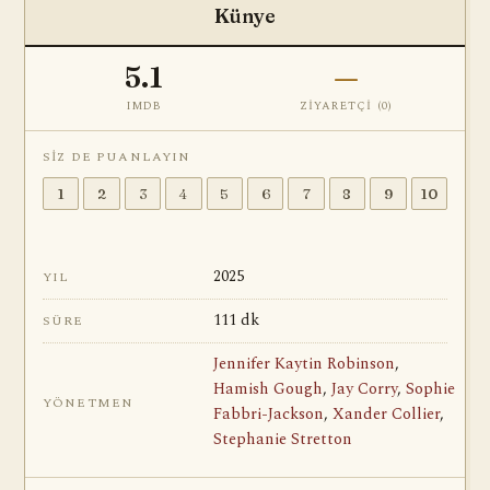
Künye
5.1
—
IMDB
ZIYARETÇI (
0
)
SIZ DE PUANLAYIN
1
2
3
4
5
6
7
8
9
10
2025
YIL
111 dk
SÜRE
Jennifer Kaytin Robinson
,
Hamish Gough
,
Jay Corry
,
Sophie
YÖNETMEN
Fabbri-Jackson
,
Xander Collier
,
Stephanie Stretton