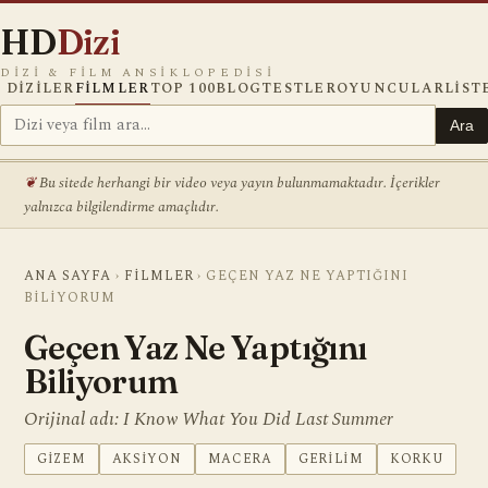
HD
Dizi
DIZI & FILM ANSIKLOPEDISI
DIZILER
FILMLER
TOP 100
BLOG
TESTLER
OYUNCULAR
LIST
Ara
Bu sitede herhangi bir video veya yayın bulunmamaktadır. İçerikler
yalnızca bilgilendirme amaçlıdır.
ANA SAYFA
›
FILMLER
›
GEÇEN YAZ NE YAPTIĞINI
BILIYORUM
Geçen Yaz Ne Yaptığını
Biliyorum
Orijinal adı: I Know What You Did Last Summer
GIZEM
AKSIYON
MACERA
GERILIM
KORKU