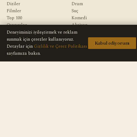
Diziler
Dram
Filmler
Suç
Top 100
Komedi
Oyuncular
Aksiyon
Yazarlar
Gerilim
Deneyiminizi iyileştirmek ve reklam
Gizem
sunmak için çerezler kullanıyoruz.
Kabul ediyorum
Macera
Detaylar için
Gizlilik ve Çerez Politikası
Bilim Kurgu & Fantazi
sayfamıza bakın.
KURUMSAL
Hakkımızda
Editoryal İlkeler
Veri Kaynakları
İletişim
Gizlilik Politikası
Telif / DMCA
© 2026 HD Dizi — Tüm içerikler bilgilendirme amaçlıdır; sitede hiçbir
video veya yayın bulunmaz.