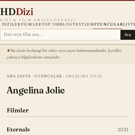
HD
Dizi
DIZI & FILM ANSIKLOPEDISI
DIZILER
FILMLER
TOP 100
BLOG
TESTLER
OYUNCULAR
LIST
Ara
Bu sitede herhangi bir video veya yayın bulunmamaktadır. İçerikler
yalnızca bilgilendirme amaçlıdır.
ANA SAYFA
›
OYUNCULAR
›
ANGELINA JOLIE
Angelina Jolie
Filmler
Eternals
2021