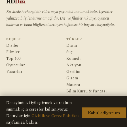
HD
Dizi
Bu sitede herhangi bir video veya yayın bulunmamaktadır. İçerikler
yalnızca bilgilendirme amaçlıdır. Dizi ve filmlerin künye, oyuncu
kadrosu ve konu bilgilerini derleyen bağımsız bir başvuru kaynağıdır.
KEŞFET
TÜRLER
Diziler
Dram
Filmler
Suç
Top 100
Komedi
Oyuncular
Aksiyon
Yazarlar
Gerilim
Gizem
Macera
Bilim Kurgu & Fantazi
Deneyiminizi iyileştirmek ve reklam
KURUMSAL
sunmak için çerezler kullanıyoruz.
Hakkımızda
Kabul ediyorum
Detaylar için
Gizlilik ve Çerez Politikası
Editoryal İlkeler
sayfamıza bakın.
Veri Kaynakları