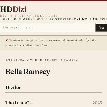
HD
Dizi
DIZI & FILM ANSIKLOPEDISI
DIZILER
FILMLER
TOP 100
BLOG
TESTLER
OYUNCULAR
LIST
Ara
Bu sitede herhangi bir video veya yayın bulunmamaktadır. İçerikler
yalnızca bilgilendirme amaçlıdır.
ANA SAYFA
›
OYUNCULAR
›
BELLA RAMSEY
Bella Ramsey
Diziler
The Last of Us
2023