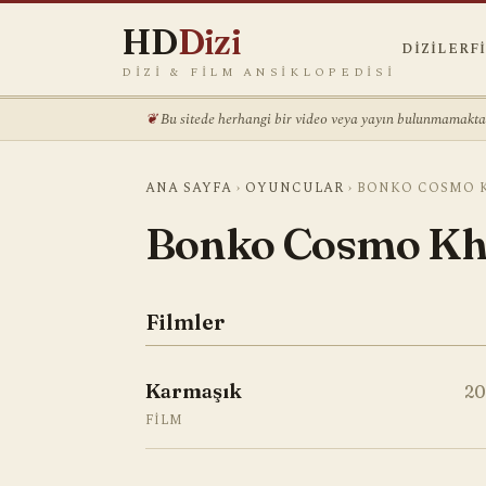
HD
Dizi
DIZILER
F
DIZI & FILM ANSIKLOPEDISI
Bu sitede herhangi bir video veya yayın bulunmamaktadı
ANA SAYFA
›
OYUNCULAR
›
BONKO COSMO 
Bonko Cosmo Kh
Filmler
Karmaşık
20
FILM