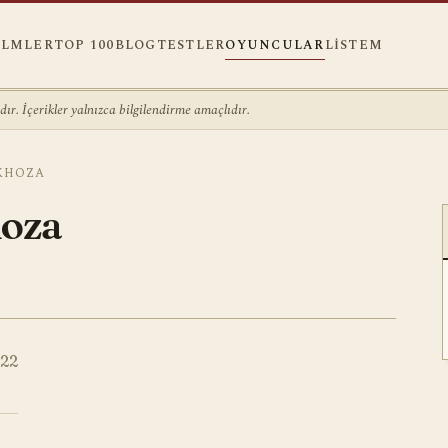
ILMLER
TOP 100
BLOG
TESTLER
OYUNCULAR
LISTEM
r. İçerikler yalnızca bilgilendirme amaçlıdır.
KHOZA
oza
22