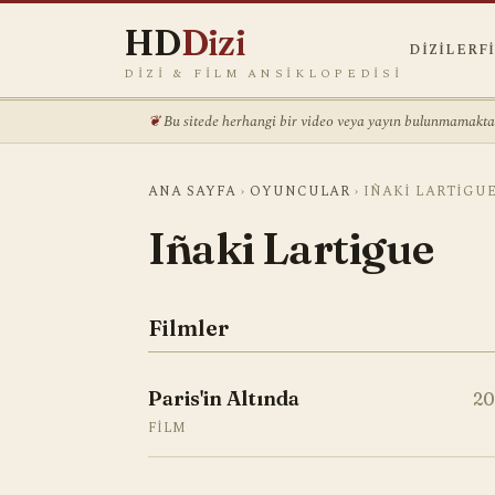
HD
Dizi
DIZILER
F
DIZI & FILM ANSIKLOPEDISI
Bu sitede herhangi bir video veya yayın bulunmamaktadı
ANA SAYFA
›
OYUNCULAR
›
IÑAKI LARTIGU
Iñaki Lartigue
Filmler
Paris'in Altında
20
FILM