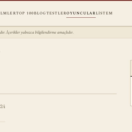
ILMLER
TOP 100
BLOG
TESTLER
OYUNCULAR
LISTEM
r. İçerikler yalnızca bilgilendirme amaçlıdır.
E
24