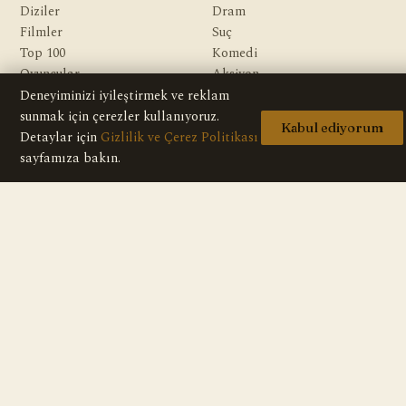
Diziler
Dram
Filmler
Suç
Top 100
Komedi
Oyuncular
Aksiyon
Yazarlar
Gerilim
Deneyiminizi iyileştirmek ve reklam
Gizem
sunmak için çerezler kullanıyoruz.
Kabul ediyorum
Macera
Detaylar için
Gizlilik ve Çerez Politikası
Bilim Kurgu & Fantazi
sayfamıza bakın.
KURUMSAL
Hakkımızda
Editoryal İlkeler
Veri Kaynakları
İletişim
Gizlilik Politikası
Telif / DMCA
© 2026 HD Dizi — Tüm içerikler bilgilendirme amaçlıdır; sitede hiçbir
video veya yayın bulunmaz.