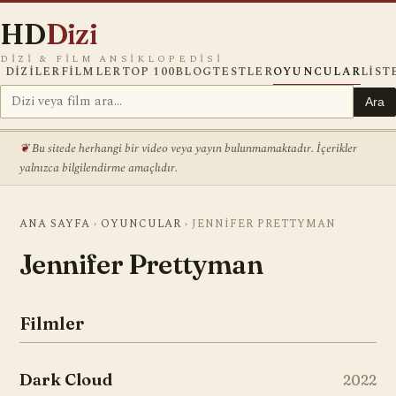
HD
Dizi
DIZI & FILM ANSIKLOPEDISI
DIZILER
FILMLER
TOP 100
BLOG
TESTLER
OYUNCULAR
LIST
Ara
Bu sitede herhangi bir video veya yayın bulunmamaktadır. İçerikler
yalnızca bilgilendirme amaçlıdır.
ANA SAYFA
›
OYUNCULAR
›
JENNIFER PRETTYMAN
Jennifer Prettyman
Filmler
Dark Cloud
2022