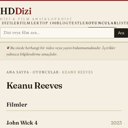
HD
Dizi
DIZI & FILM ANSIKLOPEDISI
DIZILER
FILMLER
TOP 100
BLOG
TESTLER
OYUNCULAR
LIST
Ara
Bu sitede herhangi bir video veya yayın bulunmamaktadır. İçerikler
yalnızca bilgilendirme amaçlıdır.
ANA SAYFA
›
OYUNCULAR
›
KEANU REEVES
Keanu Reeves
Filmler
John Wick 4
2023