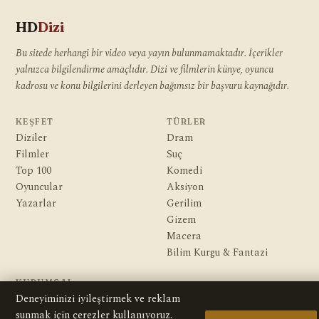
HD
Dizi
Bu sitede herhangi bir video veya yayın bulunmamaktadır. İçerikler
yalnızca bilgilendirme amaçlıdır. Dizi ve filmlerin künye, oyuncu
kadrosu ve konu bilgilerini derleyen bağımsız bir başvuru kaynağıdır.
KEŞFET
TÜRLER
Diziler
Dram
Filmler
Suç
Top 100
Komedi
Oyuncular
Aksiyon
Yazarlar
Gerilim
Gizem
Macera
Bilim Kurgu & Fantazi
KURUMSAL
Hakkımızda
Deneyiminizi iyileştirmek ve reklam
Editoryal İlkeler
sunmak için çerezler kullanıyoruz.