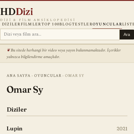
HD
Dizi
DIZI & FILM ANSIKLOPEDISI
DIZILER
FILMLER
TOP 100
BLOG
TESTLER
OYUNCULAR
LIST
Ara
Bu sitede herhangi bir video veya yayın bulunmamaktadır. İçerikler
yalnızca bilgilendirme amaçlıdır.
ANA SAYFA
›
OYUNCULAR
›
OMAR SY
Omar Sy
Diziler
Lupin
2021