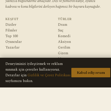
yalnızca bilgilendirme amaçlıdır. Dizi ve filmlerin künye, oyuncu
kadrosu ve konu bilgilerini derleyen bağımsız bir başvuru kaynağıdır.
KEŞFET
TÜRLER
Diziler
Dram
Filmler
Suç
Top 100
Komedi
Oyuncular
Aksiyon
Yazarlar
Gerilim
Gizem
Macera
Deneyiminizi iyileştirmek ve reklam
Bilim Kurgu & Fantazi
sunmak için çerezler kullanıyoruz.
Kabul ediyorum
Detaylar için
Gizlilik ve Çerez Politikası
KURUMSAL
Hakkımızda
sayfamıza bakın.
Editoryal İlkeler
Veri Kaynakları
İletişim
Gizlilik Politikası
Telif / DMCA