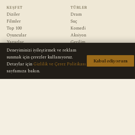
KEŞFET
TÜRLER
Diziler
Dram
Filmler
Suç
Top 100
Komedi
Oyuncular
Aksiyon
Yazarlar
Gerilim
Gizem
Deneyiminizi iyileştirmek ve reklam
Macera
sunmak için çerezler kullanıyoruz.
Kabul ediyorum
Bilim Kurgu & Fantazi
Detaylar için
Gizlilik ve Çerez Politikası
sayfamıza bakın.
KURUMSAL
Hakkımızda
Editoryal İlkeler
Veri Kaynakları
İletişim
Gizlilik Politikası
Telif / DMCA