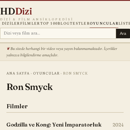
HD
Dizi
DIZI & FILM ANSIKLOPEDISI
DIZILER
FILMLER
TOP 100
BLOG
TESTLER
OYUNCULAR
LIST
Ara
Bu sitede herhangi bir video veya yayın bulunmamaktadır. İçerikler
yalnızca bilgilendirme amaçlıdır.
ANA SAYFA
›
OYUNCULAR
›
RON SMYCK
Ron Smyck
Filmler
Godzilla ve Kong: Yeni İmparatorluk
2024