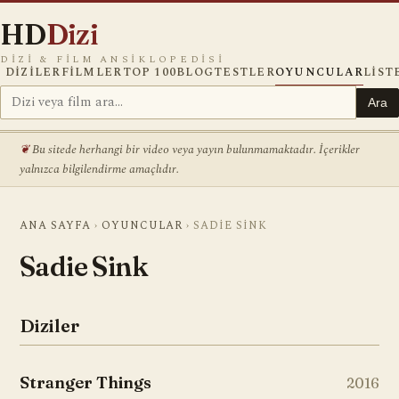
HD
Dizi
DIZI & FILM ANSIKLOPEDISI
DIZILER
FILMLER
TOP 100
BLOG
TESTLER
OYUNCULAR
LIST
Ara
Bu sitede herhangi bir video veya yayın bulunmamaktadır. İçerikler
yalnızca bilgilendirme amaçlıdır.
ANA SAYFA
›
OYUNCULAR
›
SADIE SINK
Sadie Sink
Diziler
Stranger Things
2016