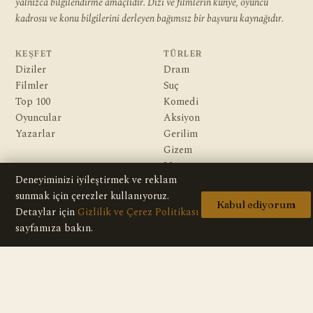
yalnızca bilgilendirme amaçlıdır. Dizi ve filmlerin künye, oyuncu
kadrosu ve konu bilgilerini derleyen bağımsız bir başvuru kaynağıdır.
KEŞFET
TÜRLER
Diziler
Dram
Filmler
Suç
Top 100
Komedi
Oyuncular
Aksiyon
Yazarlar
Gerilim
Gizem
Macera
Deneyiminizi iyileştirmek ve reklam
Bilim Kurgu & Fantazi
sunmak için çerezler kullanıyoruz.
Kabul ediyorum
Detaylar için
Gizlilik ve Çerez Politikası
KURUMSAL
Hakkımızda
sayfamıza bakın.
Editoryal İlkeler
Veri Kaynakları
İletişim
Gizlilik Politikası
Telif / DMCA