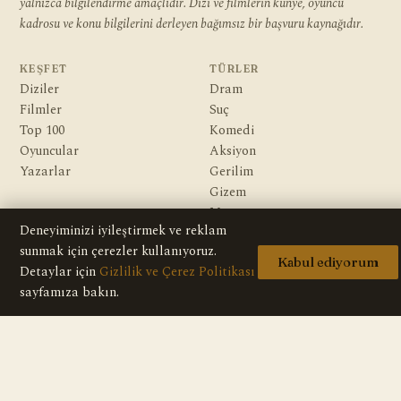
yalnızca bilgilendirme amaçlıdır. Dizi ve filmlerin künye, oyuncu
kadrosu ve konu bilgilerini derleyen bağımsız bir başvuru kaynağıdır.
KEŞFET
TÜRLER
Diziler
Dram
Filmler
Suç
Top 100
Komedi
Oyuncular
Aksiyon
Yazarlar
Gerilim
Gizem
Macera
Deneyiminizi iyileştirmek ve reklam
Bilim Kurgu & Fantazi
sunmak için çerezler kullanıyoruz.
Kabul ediyorum
Detaylar için
Gizlilik ve Çerez Politikası
KURUMSAL
Hakkımızda
sayfamıza bakın.
Editoryal İlkeler
Veri Kaynakları
İletişim
Gizlilik Politikası
Telif / DMCA