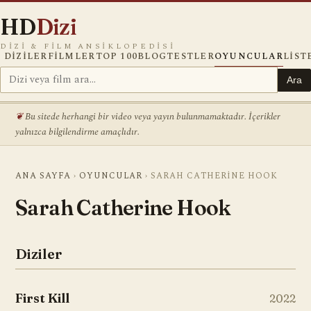
HD
Dizi
DIZI & FILM ANSIKLOPEDISI
DIZILER
FILMLER
TOP 100
BLOG
TESTLER
OYUNCULAR
LIST
Ara
Bu sitede herhangi bir video veya yayın bulunmamaktadır. İçerikler
yalnızca bilgilendirme amaçlıdır.
ANA SAYFA
›
OYUNCULAR
›
SARAH CATHERINE HOOK
Sarah Catherine Hook
Diziler
First Kill
2022