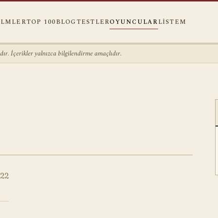
ILMLER
TOP 100
BLOG
TESTLER
OYUNCULAR
LISTEM
r. İçerikler yalnızca bilgilendirme amaçlıdır.
22