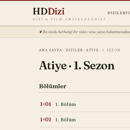
HD
Dizi
DIZILER
F
DIZI & FILM ANSIKLOPEDISI
Bu sitede herhangi bir video veya yayın bulunmamaktadı
ANA SAYFA
›
DIZILER
›
ATIYE
›
1. SEZON
Atiye · 1. Sezon
Bölümler
1. Bölüm
1×01
1. Bölüm
1×01