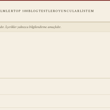
ILMLER
TOP 100
BLOG
TESTLER
OYUNCULAR
LISTEM
r. İçerikler yalnızca bilgilendirme amaçlıdır.