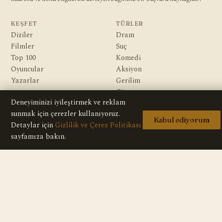
KEŞFET
TÜRLER
Diziler
Dram
Filmler
Suç
Top 100
Komedi
Oyuncular
Aksiyon
Yazarlar
Gerilim
Gizem
Deneyiminizi iyileştirmek ve reklam
Macera
sunmak için çerezler kullanıyoruz.
Bilim Kurgu & Fantazi
Kabul ediyorum
Detaylar için
Gizlilik ve Çerez Politikası
sayfamıza bakın.
KURUMSAL
Hakkımızda
Editoryal İlkeler
Veri Kaynakları
İletişim
Gizlilik Politikası
Telif / DMCA