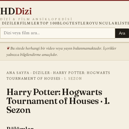
HD
Dizi
DIZI & FILM ANSIKLOPEDISI
DIZILER
FILMLER
TOP 100
BLOG
TESTLER
OYUNCULAR
LIST
Ara
Bu sitede herhangi bir video veya yayın bulunmamaktadır. İçerikler
yalnızca bilgilendirme amaçlıdır.
ANA SAYFA
›
DIZILER
›
HARRY POTTER: HOGWARTS
TOURNAMENT OF HOUSES
›
1. SEZON
Harry Potter: Hogwarts
Tournament of Houses · 1.
Sezon
Bölümler