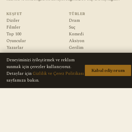
KEŞFET
TÜRLER
Diziler
Dram
Filmler
Suç
Top 100
Komedi
Oyuncular
Aksiyon
Yazarlar
Gerilim
Gizem
Deneyiminizi iyileştirmek ve reklam
Macera
sunmak için çerezler kullanıyoruz.
Bilim Kurgu & Fantazi
Kabul ediyorum
Detaylar için
Gizlilik ve Çerez Politikası
sayfamıza bakın.
KURUMSAL
Hakkımızda
Editoryal İlkeler
Veri Kaynakları
İletişim
Gizlilik Politikası
Telif / DMCA