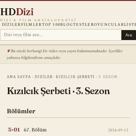
HD
Dizi
DIZI & FILM ANSIKLOPEDISI
DIZILER
FILMLER
TOP 100
BLOG
TESTLER
OYUNCULAR
LIST
Ara
Bu sitede herhangi bir video veya yayın bulunmamaktadır. İçerikler
yalnızca bilgilendirme amaçlıdır.
ANA SAYFA
›
DIZILER
›
KIZILCIK ŞERBETI
›
3. SEZON
Kızılcık Şerbeti · 3. Sezon
Bölümler
67. Bölüm
3×01
2024-09-13