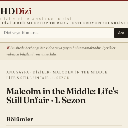
HD
Dizi
DIZI & FILM ANSIKLOPEDISI
DIZILER
FILMLER
TOP 100
BLOG
TESTLER
OYUNCULAR
LIST
Ara
Bu sitede herhangi bir video veya yayın bulunmamaktadır. İçerikler
yalnızca bilgilendirme amaçlıdır.
ANA SAYFA
›
DIZILER
›
MALCOLM IN THE MIDDLE:
LIFE'S STILL UNFAIR
›
1. SEZON
Malcolm in the Middle: Life's
Still Unfair · 1. Sezon
Bölümler