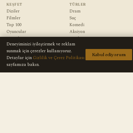
KEŞFET
TÜRLER
Diziler
Dram
Filmler
Suç
Top 100
Komedi
Oyuncular
Aksiyon
Yazarlar
Gerilim
Deneyiminizi iyileştirmek ve reklam
Gizem
sunmak için çerezler kullanıyoruz.
Macera
Kabul ediyorum
Detaylar için
Gizlilik ve Çerez Politikası
Bilim Kurgu & Fantazi
sayfamıza bakın.
KURUMSAL
Hakkımızda
Editoryal İlkeler
Veri Kaynakları
İletişim
Gizlilik Politikası
Telif / DMCA
© 2026 HD Dizi — Tüm içerikler bilgilendirme amaçlıdır; sitede hiçbir