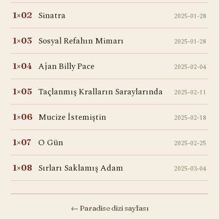
Sinatra
1×02
2025-01-28
Sosyal Refahın Mimarı
1×03
2025-01-28
Ajan Billy Pace
1×04
2025-02-04
Taçlanmış Kralların Saraylarında
1×05
2025-02-11
Mucize İstemiştin
1×06
2025-02-18
O Gün
1×07
2025-02-25
Sırları Saklamış Adam
1×08
2025-03-04
← Paradise dizi sayfası