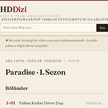
HD
Dizi
DIZI & FILM ANSIKLOPEDISI
DIZILER
FILMLER
TOP 100
BLOG
TESTLER
OYUNCULAR
LIST
Ara
Bu sitede herhangi bir video veya yayın bulunmamaktadır. İçerikler
yalnızca bilgilendirme amaçlıdır.
ANA SAYFA
›
DIZILER
›
PARADISE
›
1. SEZON
Paradise · 1. Sezon
Bölümler
Yaban Kedisi Devre Dışı
1×01
2025-01-26