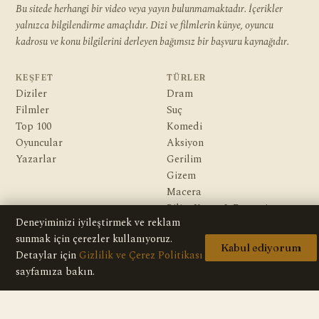
Bu sitede herhangi bir video veya yayın bulunmamaktadır. İçerikler
yalnızca bilgilendirme amaçlıdır. Dizi ve filmlerin künye, oyuncu
kadrosu ve konu bilgilerini derleyen bağımsız bir başvuru kaynağıdır.
KEŞFET
TÜRLER
Diziler
Dram
Filmler
Suç
Top 100
Komedi
Oyuncular
Aksiyon
Yazarlar
Gerilim
Gizem
Macera
Bilim Kurgu & Fantazi
Deneyiminizi iyileştirmek ve reklam
sunmak için çerezler kullanıyoruz.
KURUMSAL
Kabul ediyorum
Hakkımızda
Detaylar için
Gizlilik ve Çerez Politikası
Editoryal İlkeler
sayfamıza bakın.
Veri Kaynakları
İletişim