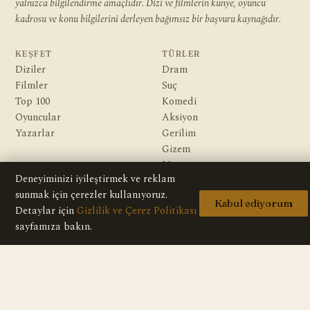
yalnızca bilgilendirme amaçlıdır. Dizi ve filmlerin künye, oyuncu
kadrosu ve konu bilgilerini derleyen bağımsız bir başvuru kaynağıdır.
KEŞFET
TÜRLER
Diziler
Dram
Filmler
Suç
Top 100
Komedi
Oyuncular
Aksiyon
Yazarlar
Gerilim
Gizem
Macera
Deneyiminizi iyileştirmek ve reklam
Bilim Kurgu & Fantazi
sunmak için çerezler kullanıyoruz.
Kabul ediyorum
Detaylar için
Gizlilik ve Çerez Politikası
KURUMSAL
Hakkımızda
sayfamıza bakın.
Editoryal İlkeler
Veri Kaynakları
İletişim
Gizlilik Politikası
Telif / DMCA