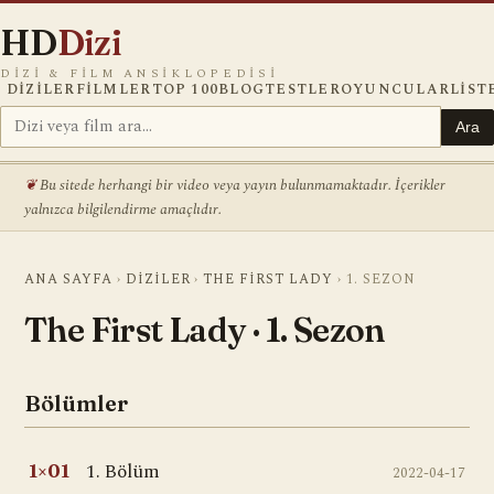
HD
Dizi
DIZI & FILM ANSIKLOPEDISI
DIZILER
FILMLER
TOP 100
BLOG
TESTLER
OYUNCULAR
LIST
Ara
Bu sitede herhangi bir video veya yayın bulunmamaktadır. İçerikler
yalnızca bilgilendirme amaçlıdır.
ANA SAYFA
›
DIZILER
›
THE FIRST LADY
›
1. SEZON
The First Lady · 1. Sezon
Bölümler
1. Bölüm
1×01
2022-04-17