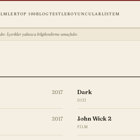
ILMLER
TOP 100
BLOG
TESTLER
OYUNCULAR
LISTEM
r. İçerikler yalnızca bilgilendirme amaçlıdır.
Dark
2017
DIZI
John Wick 2
2017
FILM