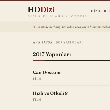
HD
Dizi
DIZILER
F
DIZI & FILM ANSIKLOPEDISI
Bu sitede herhangi bir video veya yayın bulunmamaktadı
ANA SAYFA
›
2017 YAPIMLARI
2017 Yapımları
Can Dostum
FILM
Hızlı ve Öfkeli 8
FILM