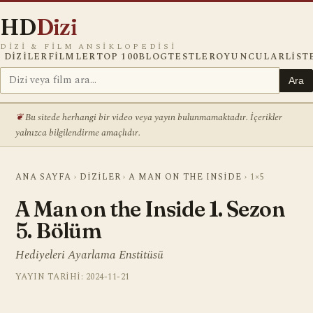
HD
Dizi
DIZI & FILM ANSIKLOPEDISI
DIZILER
FILMLER
TOP 100
BLOG
TESTLER
OYUNCULAR
LIST
Ara
Bu sitede herhangi bir video veya yayın bulunmamaktadır. İçerikler
yalnızca bilgilendirme amaçlıdır.
ANA SAYFA
›
DIZILER
›
A MAN ON THE INSIDE
›
1×5
A Man on the Inside 1. Sezon
5. Bölüm
Hediyeleri Ayarlama Enstitüsü
YAYIN TARIHI: 2024-11-21