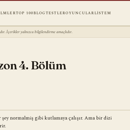
ILMLER
TOP 100
BLOG
TESTLER
OYUNCULAR
LISTEM
r. İçerikler yalnızca bilgilendirme amaçlıdır.
ezon 4. Bölüm
 şey normalmiş gibi kutlamaya çalışır. Ama bir dizi
ir.