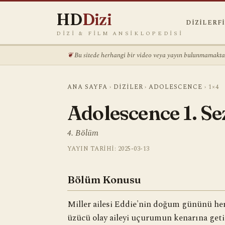
HD
Dizi
DIZILER
F
DIZI & FILM ANSIKLOPEDISI
Bu sitede herhangi bir video veya yayın bulunmamaktadı
ANA SAYFA
›
DIZILER
›
ADOLESCENCE
›
1×4
Adolescence 1. S
4. Bölüm
YAYIN TARIHI: 2025-03-13
Bölüm Konusu
Miller ailesi Eddie'nin doğum gününü her
üzücü olay aileyi uçurumun kenarına getir