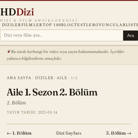
HD
Dizi
DIZI & FILM ANSIKLOPEDISI
DIZILER
FILMLER
TOP 100
BLOG
TESTLER
OYUNCULAR
LIST
Ara
Bu sitede herhangi bir video veya yayın bulunmamaktadır. İçerikler
yalnızca bilgilendirme amaçlıdır.
ANA SAYFA
›
DIZILER
›
AILE
›
1×2
Aile 1. Sezon 2. Bölüm
2. Bölüm
YAYIN TARIHI: 2023-03-14
← 1. Bölüm
Dizi Sayfası
3. Bölüm →