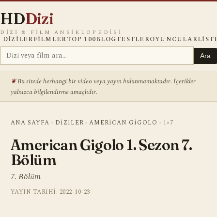
HD
Dizi
DIZI & FILM ANSIKLOPEDISI
DIZILER
FILMLER
TOP 100
BLOG
TESTLER
OYUNCULAR
LIST
Ara
Bu sitede herhangi bir video veya yayın bulunmamaktadır. İçerikler
yalnızca bilgilendirme amaçlıdır.
ANA SAYFA
›
DIZILER
›
AMERICAN GIGOLO
›
1×7
American Gigolo 1. Sezon 7.
Bölüm
7. Bölüm
YAYIN TARIHI: 2022-10-23