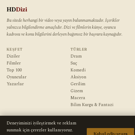
HD
Dizi
Bu sitede herhangi bir video veya yayın bulunmamaktadır. İçerikler
yalnızca bilgilendirme amaçlıdır. Dizi ve filmlerin künye, oyuncu
kadrosu ve konu bilgilerini derleyen bağımsız bir başvuru kaynağıdır.
KEŞFET
TÜRLER
Diziler
Dram
Filmler
Suç
Top 100
Komedi
Oyuncular
Aksiyon
Yazarlar
Gerilim
Gizem
Macera
Bilim Kurgu & Fantazi
KURUMSAL
Deneyiminizi iyileştirmek ve reklam
Hakkımızda
sunmak için çerezler kullanıyoruz.
Editoryal İlkeler
Kabul ediyorum