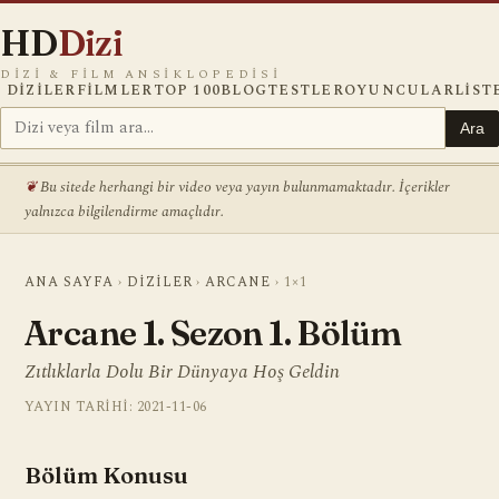
HD
Dizi
DIZI & FILM ANSIKLOPEDISI
DIZILER
FILMLER
TOP 100
BLOG
TESTLER
OYUNCULAR
LIST
Ara
Bu sitede herhangi bir video veya yayın bulunmamaktadır. İçerikler
yalnızca bilgilendirme amaçlıdır.
ANA SAYFA
›
DIZILER
›
ARCANE
›
1×1
Arcane 1. Sezon 1. Bölüm
Zıtlıklarla Dolu Bir Dünyaya Hoş Geldin
YAYIN TARIHI: 2021-11-06
Bölüm Konusu