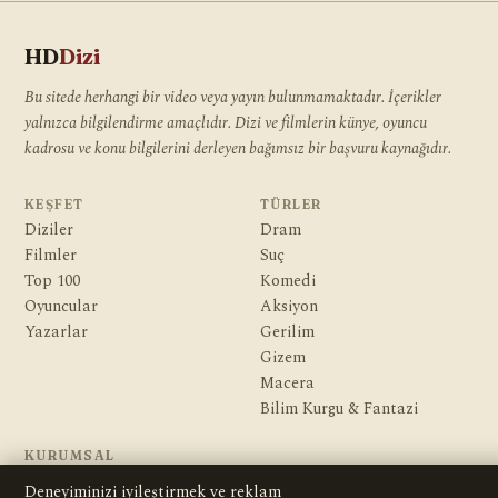
HD
Dizi
Bu sitede herhangi bir video veya yayın bulunmamaktadır. İçerikler
yalnızca bilgilendirme amaçlıdır. Dizi ve filmlerin künye, oyuncu
kadrosu ve konu bilgilerini derleyen bağımsız bir başvuru kaynağıdır.
KEŞFET
TÜRLER
Diziler
Dram
Filmler
Suç
Top 100
Komedi
Oyuncular
Aksiyon
Yazarlar
Gerilim
Gizem
Macera
Bilim Kurgu & Fantazi
KURUMSAL
Hakkımızda
Deneyiminizi iyileştirmek ve reklam