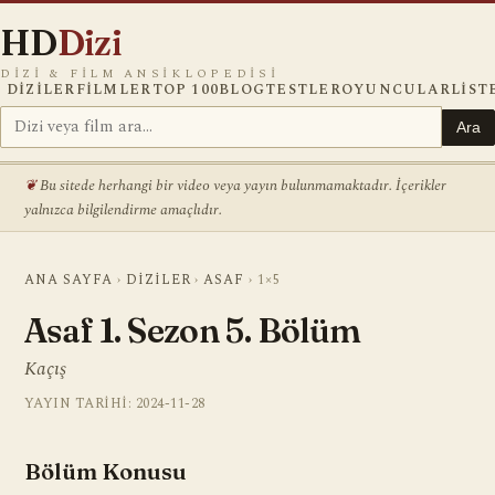
HD
Dizi
DIZI & FILM ANSIKLOPEDISI
DIZILER
FILMLER
TOP 100
BLOG
TESTLER
OYUNCULAR
LIST
Ara
Bu sitede herhangi bir video veya yayın bulunmamaktadır. İçerikler
yalnızca bilgilendirme amaçlıdır.
ANA SAYFA
›
DIZILER
›
ASAF
›
1×5
Asaf 1. Sezon 5. Bölüm
Kaçış
YAYIN TARIHI: 2024-11-28
Bölüm Konusu