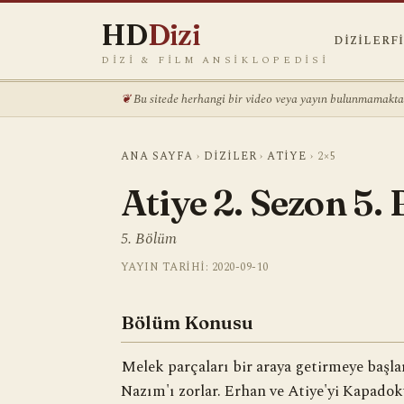
HD
Dizi
DIZILER
F
DIZI & FILM ANSIKLOPEDISI
Bu sitede herhangi bir video veya yayın bulunmamaktadı
ANA SAYFA
›
DIZILER
›
ATIYE
›
2×5
Atiye 2. Sezon 5.
5. Bölüm
YAYIN TARIHI: 2020-09-10
Bölüm Konusu
Melek parçaları bir araya getirmeye başl
Nazım'ı zorlar. Erhan ve Atiye'yi Kapado