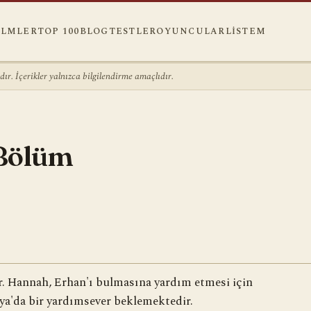
ILMLER
TOP 100
BLOG
TESTLER
OYUNCULAR
LISTEM
r. İçerikler yalnızca bilgilendirme amaçlıdır.
 Bölüm
ar. Hannah, Erhan'ı bulmasına yardım etmesi için
kya'da bir yardımsever beklemektedir.