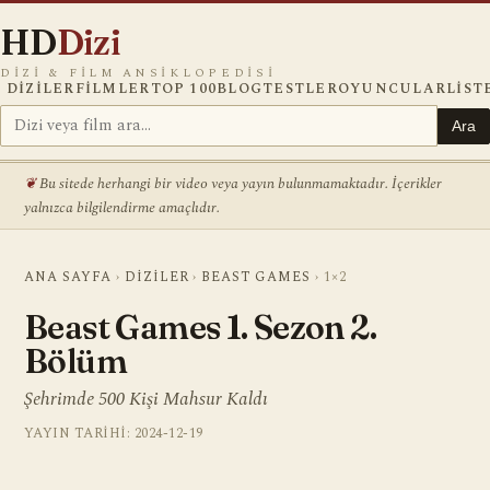
HD
Dizi
DIZI & FILM ANSIKLOPEDISI
DIZILER
FILMLER
TOP 100
BLOG
TESTLER
OYUNCULAR
LIST
Ara
Bu sitede herhangi bir video veya yayın bulunmamaktadır. İçerikler
yalnızca bilgilendirme amaçlıdır.
ANA SAYFA
›
DIZILER
›
BEAST GAMES
›
1×2
Beast Games 1. Sezon 2.
Bölüm
Şehrimde 500 Kişi Mahsur Kaldı
YAYIN TARIHI: 2024-12-19