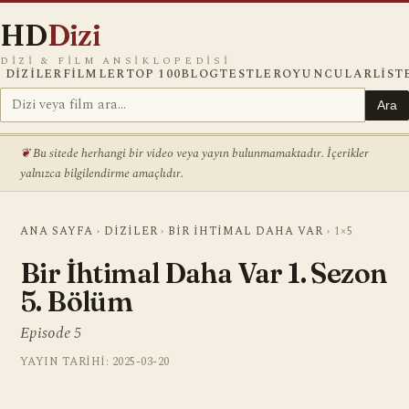
HD
Dizi
DIZI & FILM ANSIKLOPEDISI
DIZILER
FILMLER
TOP 100
BLOG
TESTLER
OYUNCULAR
LIST
Ara
Bu sitede herhangi bir video veya yayın bulunmamaktadır. İçerikler
yalnızca bilgilendirme amaçlıdır.
ANA SAYFA
›
DIZILER
›
BIR İHTIMAL DAHA VAR
›
1×5
Bir İhtimal Daha Var 1. Sezon
5. Bölüm
Episode 5
YAYIN TARIHI: 2025-03-20