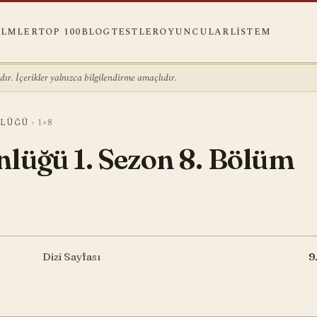
ILMLER
TOP 100
BLOG
TESTLER
OYUNCULAR
LISTEM
r. İçerikler yalnızca bilgilendirme amaçlıdır.
NLÜĞÜ
›
1×8
nlüğü 1. Sezon 8. Bölüm
Dizi Sayfası
9