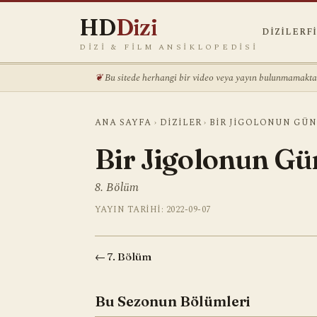
HD
Dizi
DIZILER
F
DIZI & FILM ANSIKLOPEDISI
Bu sitede herhangi bir video veya yayın bulunmamaktadı
ANA SAYFA
›
DIZILER
›
BIR JIGOLONUN GÜ
Bir Jigolonun Gü
8. Bölüm
YAYIN TARIHI: 2022-09-07
← 7. Bölüm
Bu Sezonun Bölümleri