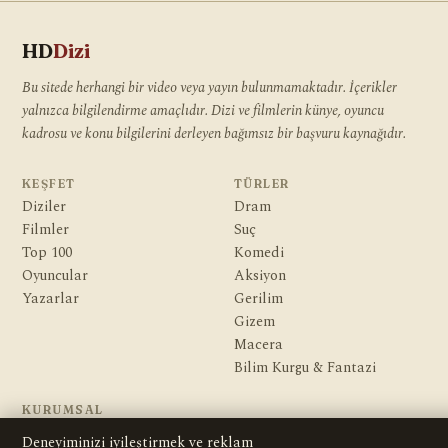
HD
Dizi
Bu sitede herhangi bir video veya yayın bulunmamaktadır. İçerikler
yalnızca bilgilendirme amaçlıdır. Dizi ve filmlerin künye, oyuncu
kadrosu ve konu bilgilerini derleyen bağımsız bir başvuru kaynağıdır.
KEŞFET
TÜRLER
Diziler
Dram
Filmler
Suç
Top 100
Komedi
Oyuncular
Aksiyon
Yazarlar
Gerilim
Gizem
Macera
Bilim Kurgu & Fantazi
KURUMSAL
Hakkımızda
Deneyiminizi iyileştirmek ve reklam