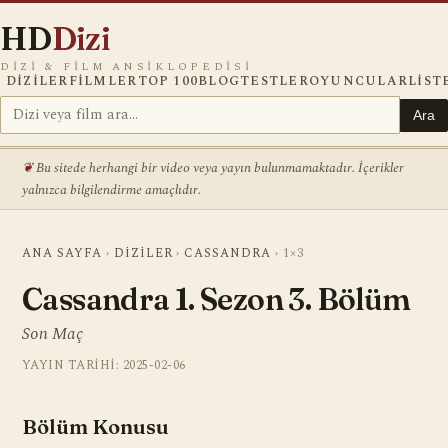
HD
Dizi
DIZI & FILM ANSIKLOPEDISI
DIZILER
FILMLER
TOP 100
BLOG
TESTLER
OYUNCULAR
LIST
Ara
Bu sitede herhangi bir video veya yayın bulunmamaktadır. İçerikler
yalnızca bilgilendirme amaçlıdır.
ANA SAYFA
›
DIZILER
›
CASSANDRA
›
1×3
Cassandra 1. Sezon 3. Bölüm
Son Maç
YAYIN TARIHI: 2025-02-06
Bölüm Konusu