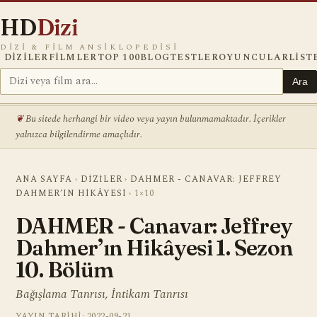
HD
Dizi
DIZI & FILM ANSIKLOPEDISI
DIZILER
FILMLER
TOP 100
BLOG
TESTLER
OYUNCULAR
LIST
Ara
Bu sitede herhangi bir video veya yayın bulunmamaktadır. İçerikler
yalnızca bilgilendirme amaçlıdır.
ANA SAYFA
›
DIZILER
›
DAHMER - CANAVAR: JEFFREY
DAHMER’IN HIKÂYESI
›
1×10
DAHMER - Canavar: Jeffrey
Dahmer’ın Hikâyesi 1. Sezon
10. Bölüm
Bağışlama Tanrısı, İntikam Tanrısı
YAYIN TARIHI: 2022-09-21