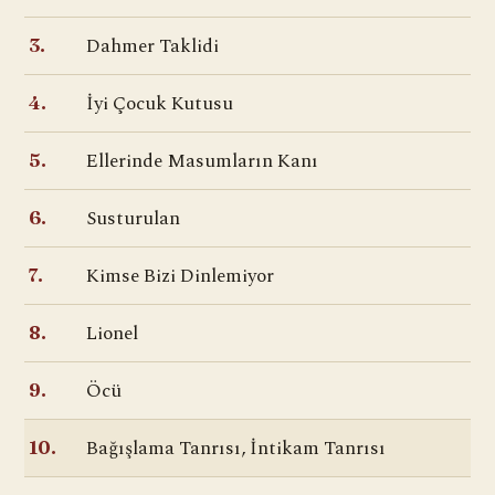
Dahmer Taklidi
3.
İyi Çocuk Kutusu
4.
Ellerinde Masumların Kanı
5.
Susturulan
6.
Kimse Bizi Dinlemiyor
7.
Lionel
8.
Öcü
9.
Bağışlama Tanrısı, İntikam Tanrısı
10.