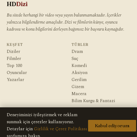
HD
Dizi
Bu sitede herhangi bir video veya yayın bulunmamaktadır. İçerikler
yalnızca bilgilendirme amaçlıdır. Dizi ve filmlerin künye, oyuncu
kadrosu ve konu bilgilerini derleyen bağımsız bir başvuru kaynağıdır.
KEŞFET
TÜRLER
Diziler
Dram
Filmler
Suç
Top 100
Komedi
Oyuncular
Aksiyon
Yazarlar
Gerilim
Gizem
Macera
Bilim Kurgu & Fantazi
KURUMSAL
Deneyiminizi iyileştirmek ve reklam
Hakkımızda
sunmak için çerezler kullanıyoruz.
Kabul ediyorum
Editoryal İlkeler
Detaylar için
Gizlilik ve Çerez Politikası
Veri Kaynakları
sayfamıza bakın.