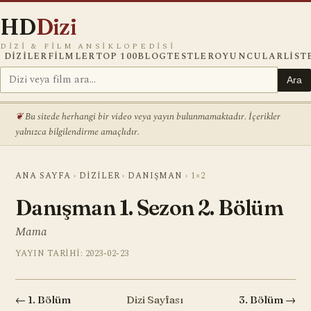
HD
Dizi
DIZI & FILM ANSIKLOPEDISI
DIZILER
FILMLER
TOP 100
BLOG
TESTLER
OYUNCULAR
LIST
Ara
Bu sitede herhangi bir video veya yayın bulunmamaktadır. İçerikler
yalnızca bilgilendirme amaçlıdır.
ANA SAYFA
›
DIZILER
›
DANIŞMAN
›
1×2
Danışman 1. Sezon 2. Bölüm
Mama
YAYIN TARIHI: 2023-02-23
← 1. Bölüm
Dizi Sayfası
3. Bölüm →