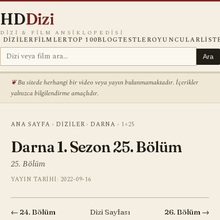
HD
Dizi
DIZI & FILM ANSIKLOPEDISI
DIZILER
FILMLER
TOP 100
BLOG
TESTLER
OYUNCULAR
LIST
Ara
Bu sitede herhangi bir video veya yayın bulunmamaktadır. İçerikler
yalnızca bilgilendirme amaçlıdır.
ANA SAYFA
›
DIZILER
›
DARNA
›
1×25
Darna 1. Sezon 25. Bölüm
25. Bölüm
YAYIN TARIHI: 2022-09-16
← 24. Bölüm
Dizi Sayfası
26. Bölüm →