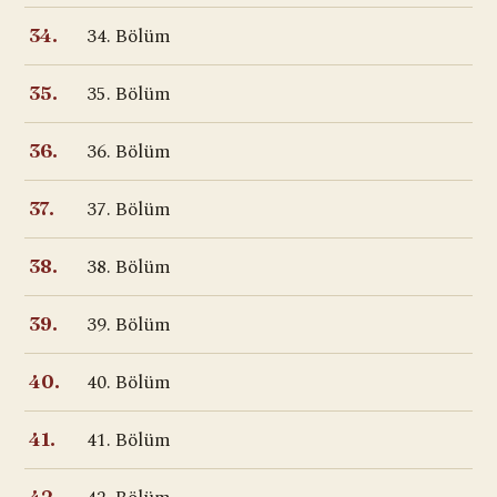
34. Bölüm
34.
35. Bölüm
35.
36. Bölüm
36.
37. Bölüm
37.
38. Bölüm
38.
39. Bölüm
39.
40. Bölüm
40.
41. Bölüm
41.
42.