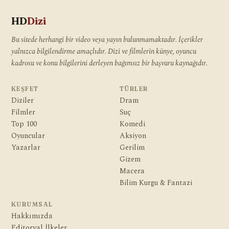
HD
Dizi
Bu sitede herhangi bir video veya yayın bulunmamaktadır. İçerikler
yalnızca bilgilendirme amaçlıdır. Dizi ve filmlerin künye, oyuncu
kadrosu ve konu bilgilerini derleyen bağımsız bir başvuru kaynağıdır.
KEŞFET
TÜRLER
Diziler
Dram
Filmler
Suç
Top 100
Komedi
Oyuncular
Aksiyon
Yazarlar
Gerilim
Gizem
Macera
Bilim Kurgu & Fantazi
KURUMSAL
Hakkımızda
Editoryal İlkeler