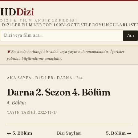
HD
Dizi
DIZI & FILM ANSIKLOPEDISI
DIZILER
FILMLER
TOP 100
BLOG
TESTLER
OYUNCULAR
LIST
Ara
Bu sitede herhangi bir video veya yayın bulunmamaktadır. İçerikler
yalnızca bilgilendirme amaçlıdır.
ANA SAYFA
›
DIZILER
›
DARNA
›
2×4
Darna 2. Sezon 4. Bölüm
4. Bölüm
YAYIN TARIHI: 2022-11-17
← 3. Bölüm
Dizi Sayfası
5. Bölüm →