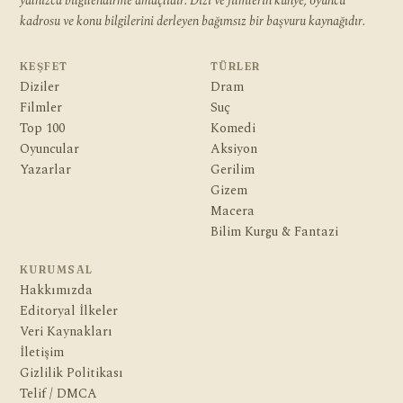
yalnızca bilgilendirme amaçlıdır. Dizi ve filmlerin künye, oyuncu
kadrosu ve konu bilgilerini derleyen bağımsız bir başvuru kaynağıdır.
KEŞFET
TÜRLER
Diziler
Dram
Filmler
Suç
Top 100
Komedi
Oyuncular
Aksiyon
Yazarlar
Gerilim
Gizem
Macera
Bilim Kurgu & Fantazi
KURUMSAL
Hakkımızda
Editoryal İlkeler
Veri Kaynakları
İletişim
Gizlilik Politikası
Telif / DMCA