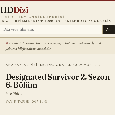
HD
Dizi
DIZI & FILM ANSIKLOPEDISI
DIZILER
FILMLER
TOP 100
BLOG
TESTLER
OYUNCULAR
LIST
Ara
Bu sitede herhangi bir video veya yayın bulunmamaktadır. İçerikler
yalnızca bilgilendirme amaçlıdır.
ANA SAYFA
›
DIZILER
›
DESIGNATED SURVIVOR
›
2×6
Designated Survivor 2. Sezon
6. Bölüm
6. Bölüm
YAYIN TARIHI: 2017-11-01