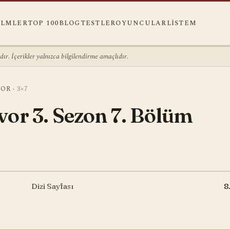
ILMLER
TOP 100
BLOG
TESTLER
OYUNCULAR
LISTEM
r. İçerikler yalnızca bilgilendirme amaçlıdır.
VOR
›
3×7
vor 3. Sezon 7. Bölüm
Dizi Sayfası
8