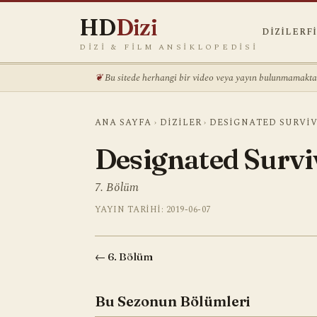
HD
Dizi
DIZILER
F
DIZI & FILM ANSIKLOPEDISI
Bu sitede herhangi bir video veya yayın bulunmamaktadı
ANA SAYFA
›
DIZILER
›
DESIGNATED SURVI
Designated Survi
7. Bölüm
YAYIN TARIHI: 2019-06-07
← 6. Bölüm
Bu Sezonun Bölümleri