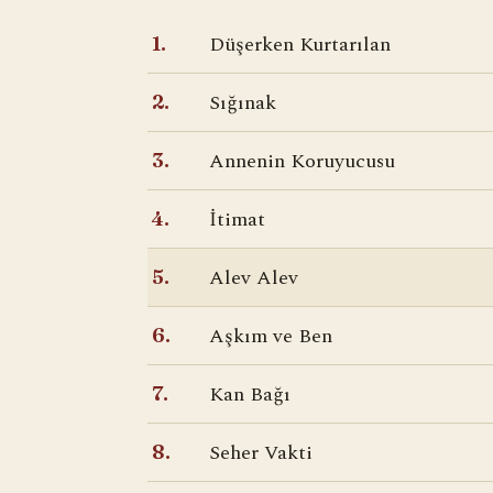
Düşerken Kurtarılan
1.
Sığınak
2.
Annenin Koruyucusu
3.
İtimat
4.
Alev Alev
5.
Aşkım ve Ben
6.
Kan Bağı
7.
Seher Vakti
8.