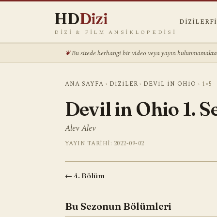
HD
Dizi
DIZILER
F
DIZI & FILM ANSIKLOPEDISI
Bu sitede herhangi bir video veya yayın bulunmamaktadı
ANA SAYFA
›
DIZILER
›
DEVIL IN OHIO
›
1×5
Devil in Ohio 1. 
Alev Alev
YAYIN TARIHI: 2022-09-02
← 4. Bölüm
Bu Sezonun Bölümleri