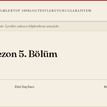
ILMLER
TOP 100
BLOG
TESTLER
OYUNCULAR
LISTEM
r. İçerikler yalnızca bilgilendirme amaçlıdır.
Sezon 5. Bölüm
Dizi Sayfası
6