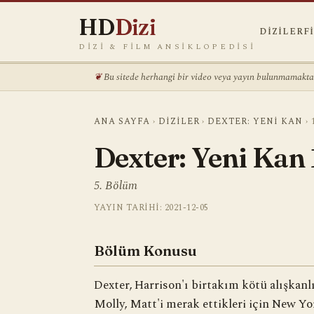
HD
Dizi
DIZILER
F
DIZI & FILM ANSIKLOPEDISI
Bu sitede herhangi bir video veya yayın bulunmamaktadı
ANA SAYFA
›
DIZILER
›
DEXTER: YENI KAN
›
Dexter: Yeni Kan 
5. Bölüm
YAYIN TARIHI: 2021-12-05
Bölüm Konusu
Dexter, Harrison'ı birtakım kötü alışkanl
Molly, Matt'i merak ettikleri için New Yor