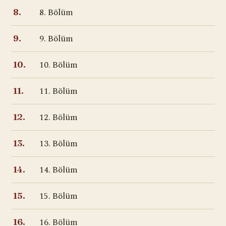
8. Bölüm
8.
9. Bölüm
9.
10. Bölüm
10.
11. Bölüm
11.
12. Bölüm
12.
13. Bölüm
13.
14. Bölüm
14.
15. Bölüm
15.
16. Bölüm
16.