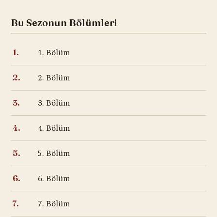
Bu Sezonun Bölümleri
1. Bölüm
1.
2. Bölüm
2.
3. Bölüm
3.
4. Bölüm
4.
5. Bölüm
5.
6. Bölüm
6.
7. Bölüm
7.