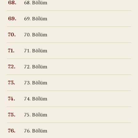
68. Bölüm
68.
69. Bölüm
69.
70. Bölüm
70.
71. Bölüm
71.
72. Bölüm
72.
73. Bölüm
73.
74. Bölüm
74.
75. Bölüm
75.
76. Bölüm
76.