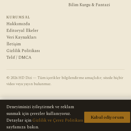
Bilim Kurgu & Fantazi
KURUMSAL
Hakkımızda
Editoryal İlkeler
Veri Kaynakları
İletişim
Gizlilik Politikası
Telif / DMCA
© 2026 HD Dizi — Tüm içerikler bilgilendirme amaçlıdır; sitede hiçbir
video veya yayın bulunmaz.
Deneyiminizi iyileştirmek ve reklam
sunmak için çerezler kullanıyoruz.
Kabul ediyorum
Detaylar için
Gizlilik ve Çerez Politikası
sayfamıza bakın.