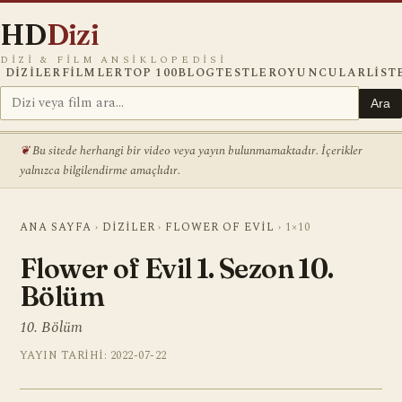
HD
Dizi
DIZI & FILM ANSIKLOPEDISI
DIZILER
FILMLER
TOP 100
BLOG
TESTLER
OYUNCULAR
LIST
Ara
Bu sitede herhangi bir video veya yayın bulunmamaktadır. İçerikler
yalnızca bilgilendirme amaçlıdır.
ANA SAYFA
›
DIZILER
›
FLOWER OF EVIL
›
1×10
Flower of Evil 1. Sezon 10.
Bölüm
10. Bölüm
YAYIN TARIHI: 2022-07-22