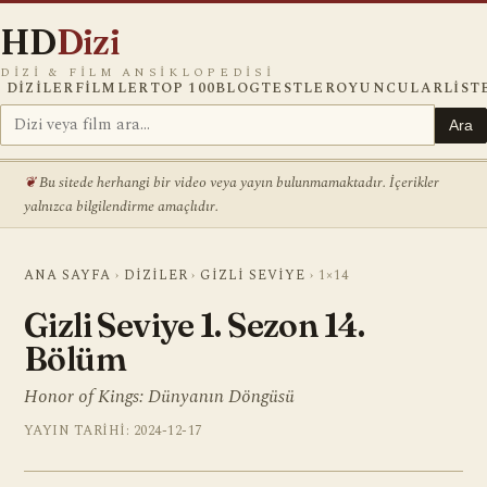
HD
Dizi
DIZI & FILM ANSIKLOPEDISI
DIZILER
FILMLER
TOP 100
BLOG
TESTLER
OYUNCULAR
LIST
Ara
Bu sitede herhangi bir video veya yayın bulunmamaktadır. İçerikler
yalnızca bilgilendirme amaçlıdır.
ANA SAYFA
›
DIZILER
›
GIZLI SEVIYE
›
1×14
Gizli Seviye 1. Sezon 14.
Bölüm
Honor of Kings: Dünyanın Döngüsü
YAYIN TARIHI: 2024-12-17