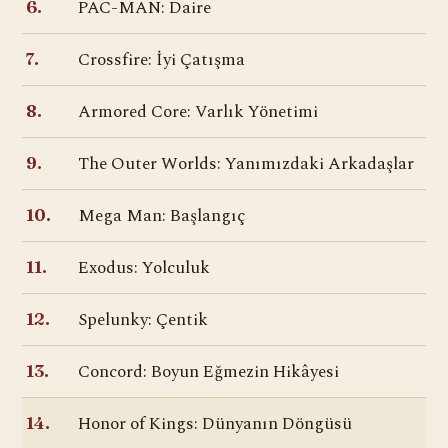
PAC-MAN: Daire
6.
Crossfire: İyi Çatışma
7.
Armored Core: Varlık Yönetimi
8.
The Outer Worlds: Yanımızdaki Arkadaşlar
9.
Mega Man: Başlangıç
10.
Exodus: Yolculuk
11.
Spelunky: Çentik
12.
Concord: Boyun Eğmezin Hikâyesi
13.
Honor of Kings: Dünyanın Döngüsü
14.