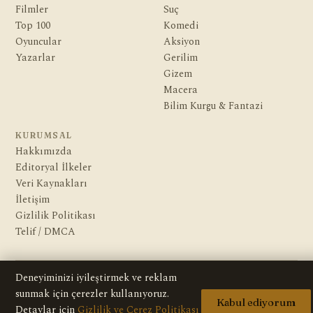
Filmler
Suç
Top 100
Komedi
Oyuncular
Aksiyon
Yazarlar
Gerilim
Gizem
Macera
Bilim Kurgu & Fantazi
KURUMSAL
Hakkımızda
Editoryal İlkeler
Veri Kaynakları
İletişim
Gizlilik Politikası
Telif / DMCA
Deneyiminizi iyileştirmek ve reklam
© 2026 HD Dizi — Tüm içerikler bilgilendirme amaçlıdır; sitede hiçbir
sunmak için çerezler kullanıyoruz.
video veya yayın bulunmaz.
Kabul ediyorum
Detaylar için
Gizlilik ve Çerez Politikası